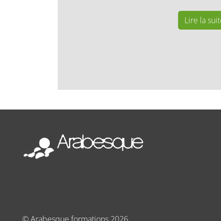
Lire la sui
©
Arabesque formations
2026