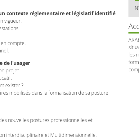
IN
n contexte réglementaire et législatif identifié
en vigueur.
Acc
stations.
ARAB
e en compte.
situ
nnel.
les 
form
e de l’usager
comp
on projet.
catif.
 exister ?
res mobilisés dans la formalisation de sa posture
es nouvelles postures professionnelles et
n interdisciplinaire et Multidimensionnelle.