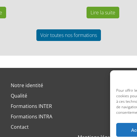
te
Lire la suite
Voir toutes nos formations
Notre identité
Pour offrir 
Qualité
cookies pour
à ces techn
Formations INTER
de navigatio
consentement
Formations INTRA
Contact
Ac