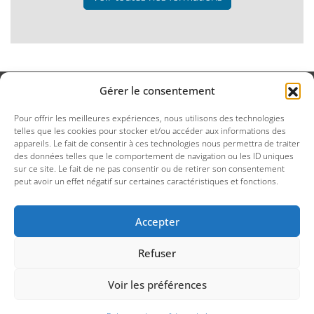
Gérer le consentement
Notre identité
Pour offrir les meilleures expériences, nous utilisons des technologies
telles que les cookies pour stocker et/ou accéder aux informations des
Qualité
appareils. Le fait de consentir à ces technologies nous permettra de traiter
des données telles que le comportement de navigation ou les ID uniques
Formations INTER
sur ce site. Le fait de ne pas consentir ou de retirer son consentement
peut avoir un effet négatif sur certaines caractéristiques et fonctions.
Formations INTRA
Contact
Accepter
©
Arabesque formations
2026
Refuser
Mentions légales
Voir les préférences
Politique de confidentialité