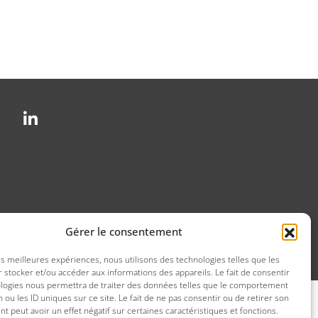
Gérer le consentement
ue de confidentialité
les meilleures expériences, nous utilisons des technologies telles que les
 stocker et/ou accéder aux informations des appareils. Le fait de consentir
ologies nous permettra de traiter des données telles que le comportement
n ou les ID uniques sur ce site. Le fait de ne pas consentir ou de retirer son
 peut avoir un effet négatif sur certaines caractéristiques et fonctions.